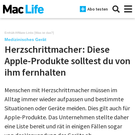
Abo testen
Enthält Affiliate-Links [
Was ist das?
]
Medizinisches Gerät
Herzschrittmacher: Diese
News
Apple-Produkte solltest du von
iPhone
ihm fernhalten
Mac
iPad
Menschen mit Herzschrittmacher müssen im
Alltag immer wieder aufpassen und bestimmte
Tests
Situationen oder Geräte meiden. Dies gilt auch für
Tipps
Apple-Produkte. Das Unternehmen stellte daher
Magazine
eine Liste bereit und rät in einigen Fällen sogar