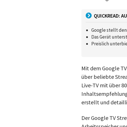
QUICKREAD: AU
Google stellt den
Das Gerät unters
Preislich unterbi
Mit dem Google TV 
über beliebte Strea
Live-TV mit über 8
Inhaltsempfehlung,
erstellt und detai
Der Google TV Stre
Arbeitsspeicher un