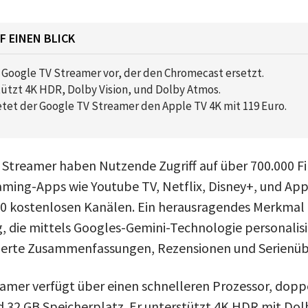
F EINEN BLICK
 Google TV Streamer vor, der den Chromecast ersetzt.
tützt 4K HDR, Dolby Vision, und Dolby Atmos.
etet der Google TV Streamer den Apple TV 4K mit 119 Euro.
Streamer haben Nutzende Zugriff auf über 700.000 Fi
ming-Apps wie Youtube TV, Netflix, Disney+, und ‌Appl
00 kostenlosen Kanälen. Ein herausragendes Merkmal i
 die mittels Googles-Gemini-Technologie personalisi
llierte Zusammenfassungen, Rezensionen und Serienüb
amer verfügt über einen schnelleren Prozessor, doppe
d 32 GB Speicherplatz. Er unterstützt 4K HDR mit Dol