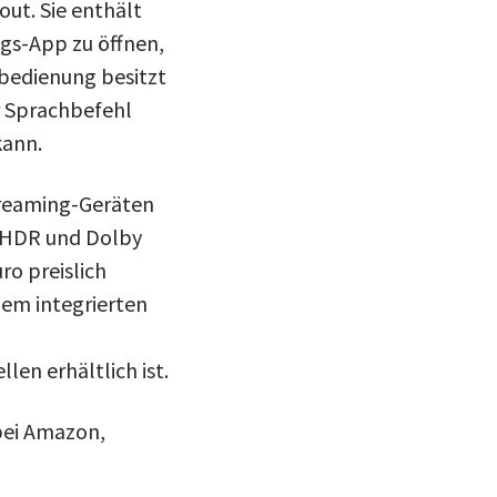
out. Sie enthält
ngs-App zu öffnen,
bedienung besitzt
r Sprachbefehl
kann.
treaming-Geräten
K HDR und Dolby
ro preislich
dem integrierten
en erhältlich ist.
bei Amazon,