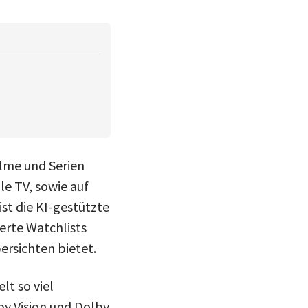
lme und Serien
e TV‌, sowie auf
st die KI-gestützte
erte Watchlists
ersichten bietet.
lt so viel
by Vision und Dolby