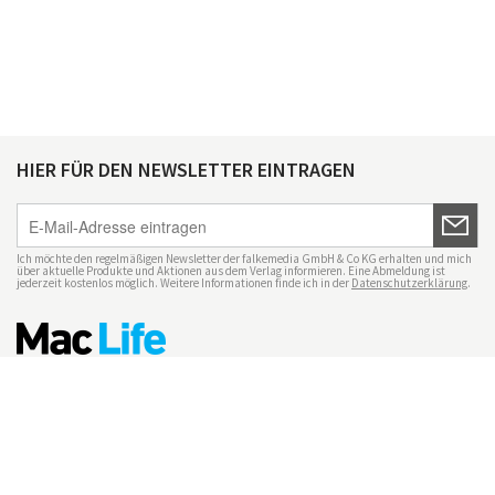
HIER FÜR DEN NEWSLETTER EINTRAGEN
Ich möchte den regelmäßigen Newsletter der falkemedia GmbH & Co KG erhalten und mich
über aktuelle Produkte und Aktionen aus dem Verlag informieren. Eine Abmeldung ist
jederzeit kostenlos möglich. Weitere Informationen finde ich in der
Datenschutzerklärung
.
Impressum
Datenschutz
Nutzungsbedingungen
Mac Life+
Transparenzrichtlinien
Datenschutzeinstellungen
Mediadaten Mac Life
Vertrag widerrufen
© maclife.de 2026