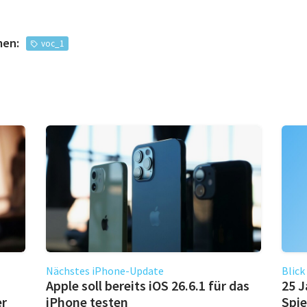
men:
voc_1
Nächstes iPhone-Update
Blick
Apple soll bereits iOS 26.6.1 für das
25 J
er
iPhone testen
Spie