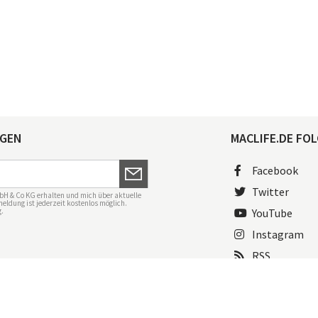
AGEN
MACLIFE.DE FOL
Facebook
Twitter
bH & Co KG erhalten und mich über aktuelle
eldung ist jederzeit kostenlos möglich.
g
.
YouTube
Instagram
RSS
ngen
Mac Life+
Transparenzrichtlinien
Datenschutzeinstellungen