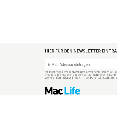
HIER FÜR DEN NEWSLETTER EINTR
Ich möchte den regelmäßigen Newsletter der falkemedia Gm
Produkte und Aktionen aus dem Verlag informieren. Eine Abm
Weitere Informationen finde ich in der
Datenschutzerklärun
Impressum
Datenschutz
Nutzungsbedingu
Mediadaten Mac Life
Vertrag widerrufen