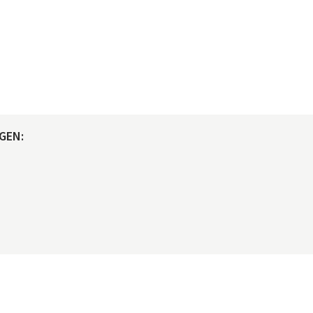
GEN:
© maclife.de 2026