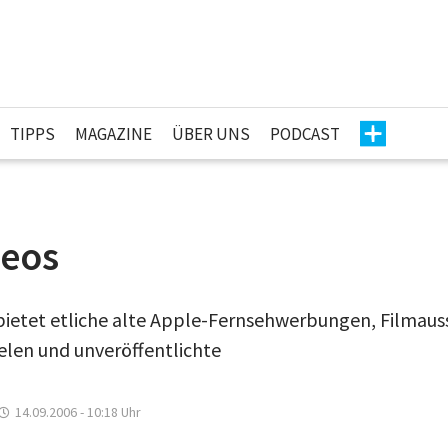
TIPPS
MAGAZINE
ÜBER UNS
PODCAST
deos
bietet etliche alte Apple-Fernsehwerbungen, Filmauss
ielen und unveröffentlichte
14.09.2006 - 10:18
Uhr