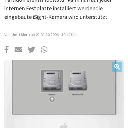
Über uns
internen Festplatte installiert werdendie
Podcast
eingebaute iSight-Kamera wird unterstützt
Mac Life+
Von
Ümit Mericler
31.10.2006 - 10:14
Uhr
Anmelden