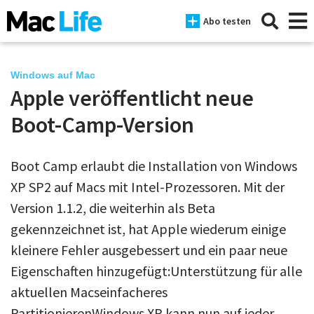
Abo testen
Windows auf Mac
Apple veröffentlicht neue
News
Boot-Camp-Version
iPhone
Boot Camp erlaubt die Installation von Windows
Mac
XP SP2 auf Macs mit Intel-Prozessoren. Mit der
iPad
Version 1.1.2, die weiterhin als Beta
gekennzeichnet ist, hat Apple wiederum einige
Tests
kleinere Fehler ausgebessert und ein paar neue
Tipps
Eigenschaften hinzugefügt:Unterstützung für alle
Magazine
aktuellen Macseinfacheres
PartitionierenWindows XP kann nun auf jeder