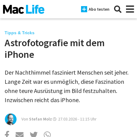
Abo testen
Tipps & Tricks
Astrofotografie mit dem
News
iPhone
iPhone
Der Nachthimmel fasziniert Menschen seit jeher.
Mac
Lange Zeit war es unmöglich, diese Faszination
iPad
ohne teure Ausrüstung im Bild festzuhalten.
Inzwischen reicht das iPhone.
Tests
Tipps
Von
Stefan Molz
27.03.2026 - 11:15
Uhr
Magazine