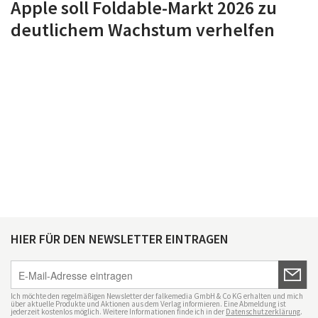
Apple soll Foldable-Markt 2026 zu
deutlichem Wachstum verhelfen
HIER FÜR DEN NEWSLETTER EINTRAGEN
Ich möchte den regelmäßigen Newsletter der falkemedia GmbH & Co KG erhalten und mich
über aktuelle Produkte und Aktionen aus dem Verlag informieren. Eine Abmeldung ist
jederzeit kostenlos möglich. Weitere Informationen finde ich in der
Datenschutzerklärung
.