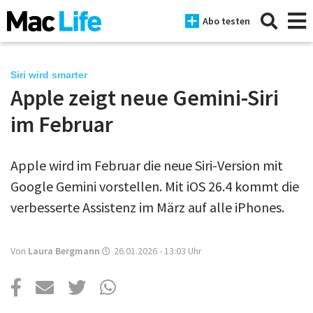
Abo testen
Siri wird smarter
Apple zeigt neue Gemini-Siri
News
im Februar
iPhone
Apple wird im Februar die neue Siri-Version mit
Mac
Google Gemini vorstellen. Mit iOS 26.4 kommt die
iPad
verbesserte Assistenz im März auf alle iPhones.
Tests
Von
Laura Bergmann
26.01.2026 - 13:03
Uhr
Tipps
Magazine