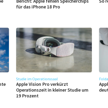
oe
Bericht: Apple fehlen Speicherchips
So r
für das iPhone 18 Pro
Studie im Operationssaal
Fold
hte
Apple Vision Pro verkürzt
Appl
Operationszeit in kleiner Studie um
deu
19 Prozent