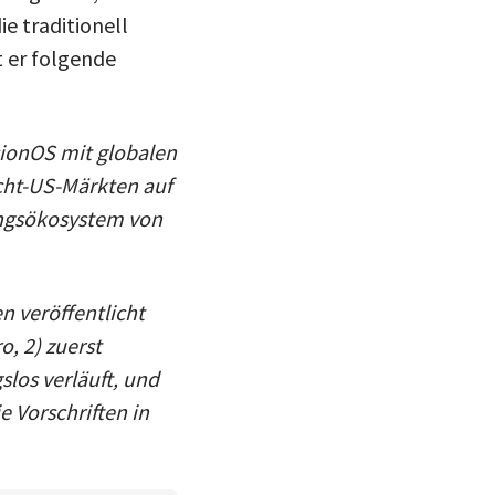
e traditionell
t er folgende
sionOS mit globalen
cht-US-Märkten auf
ungsökosystem von
n veröffentlicht
o, 2) zuerst
slos verläuft, und
e Vorschriften in