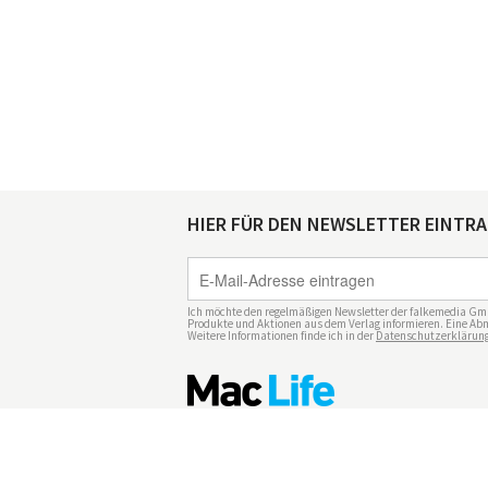
HIER FÜR DEN NEWSLETTER EINTR
Ich möchte den regelmäßigen Newsletter der falkemedia Gm
Produkte und Aktionen aus dem Verlag informieren. Eine Abm
Weitere Informationen finde ich in der
Datenschutzerklärun
Impressum
Datenschutz
Nutzungsbedingu
Mediadaten Mac Life
Vertrag widerrufen