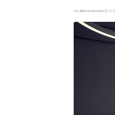
Von
Ben Otterstein
17.0