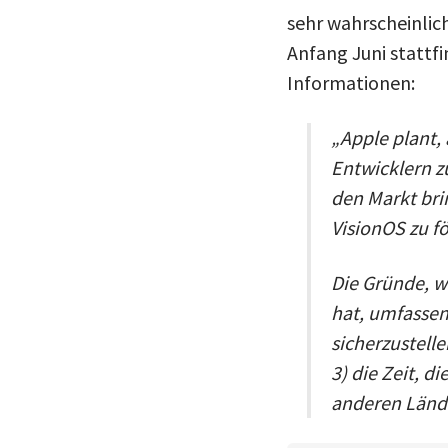
sehr wahrscheinlich
Anfang Juni stattf
Informationen:
„Apple plant,
Entwicklern z
den Markt bri
VisionOS zu för
Die Gründe, w
hat, umfassen 
sicherzustell
3) die Zeit, d
anderen Lände