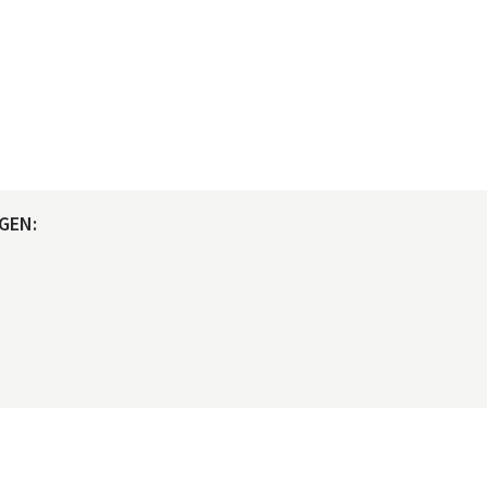
GEN:
© maclife.de 2026