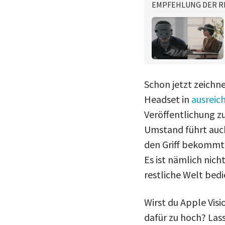
EMPFEHLUNG DER R
Schon jetzt zeichn
Headset in
ausreic
Veröffentlichung z
Umstand führt auch
den Griff bekommt 
Es ist nämlich nic
restliche Welt bed
Wirst du Apple Visi
dafür zu hoch? Las