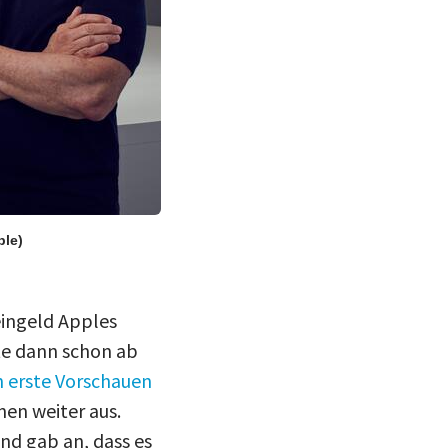
ple)
eingeld Apples
te dann schon ab
 erste Vorschauen
nen weiter aus.
nd gab an, dass es