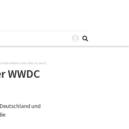
Enthält Affiliate-Links [
Was ist das?
]
der WWDC
r Deutschland und
die