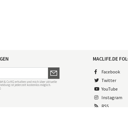
AGEN
MACLIFE.DE FOL
Facebook
Twitter
bH & Co KG erhalten und mich über aktuelle
eldung ist jederzeit kostenlos möglich.
g
.
YouTube
Instagram
RSS
ngen
Mac Life+
Transparenzrichtlinien
Datenschutzeinstellungen