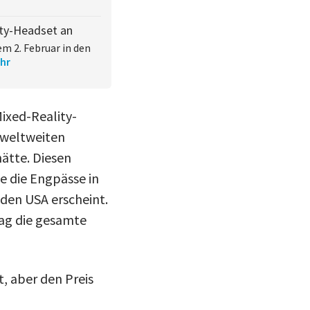
ity-Headset an
m 2. Februar in den
hr
ixed-Reality-
 weltweiten
hätte. Diesen
e die Engpässe in
den USA erscheint.
lag die gesamte
t, aber den Preis