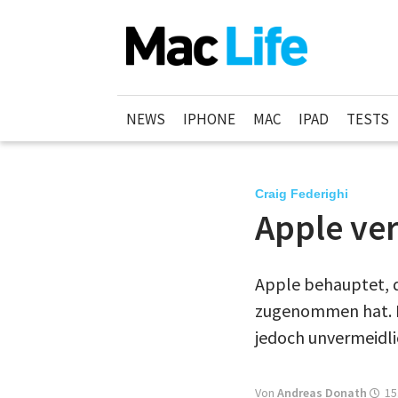
NEWS
IPHONE
MAC
IPAD
TESTS
Craig Federighi
Apple ver
Apple behauptet, da
zugenommen hat. De
jedoch unvermeidli
Von
Andreas Donath
15