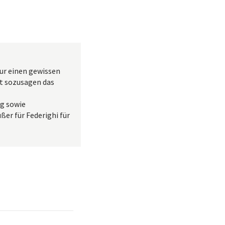
nur einen gewissen
ist sozusagen das
g sowie
ßer für Federighi für