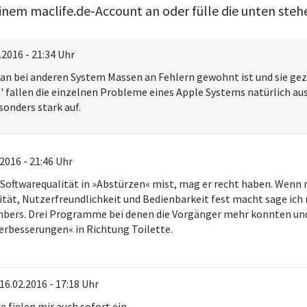
einem maclife.de-Account an oder fülle die unten steh
.2016 - 21:34 Uhr
n bei anderen System Massen an Fehlern gewohnt ist und sie 
t' fallen die einzelnen Probleme eines Apple Systems natürlich 
sonders stark auf.
.2016 - 21:46 Uhr
oftwarequalität in »Abstürzen« mist, mag er recht haben. Wenn 
ität, Nutzerfreundlichkeit und Bedienbarkeit fest macht sage ich 
bers. Drei Programme bei denen die Vorgänger mehr konnten und
Verbesserungen« in Richtung Toilette.
16.02.2016 - 17:18 Uhr
e fielen mir auch sofort ein.