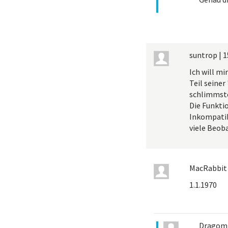
suntrop
|
1
Ich will mi
Teil seiner
schlimmste
Die Funkti
Inkompatibi
viele Beoba
MacRabbit
1.1.1970
Dragom