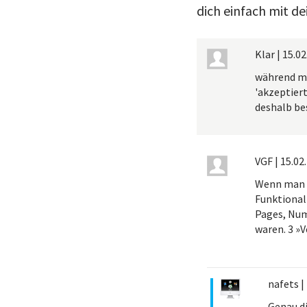
dich einfach mit d
Klar
|
15.02
während ma
'akzeptier
deshalb be
VGF
|
15.02
Wenn man S
Funktional
Pages, Num
waren. 3 »
nafets
|
Genau di