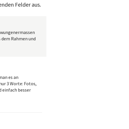
enden Felder aus.
gezwungenermassen
aus dem Rahmen und
man es an
nur 3 Worte: Fotos,
 einfach besser