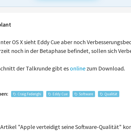
plant
unter OS X sieht Eddy Cue aber noch Verbesserungsbed
erzeit noch in der Betaphase befindet, sollen sich Ver
hnitt der Talkrunde gibt es
online
zum Download.
men:
Craig Federighi
Eddy Cue
Software
Qualität
 Artikel "Apple verteidigt seine Software-Qualität" 