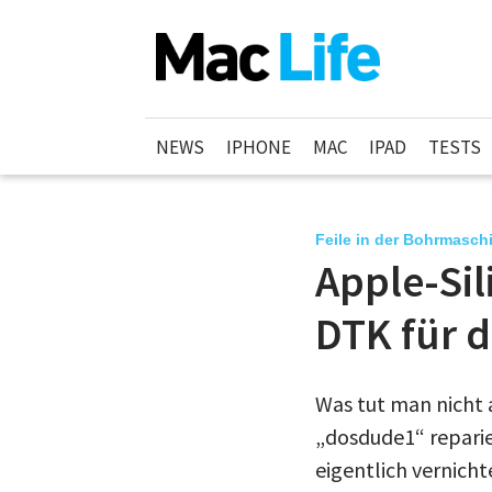
NEWS
IPHONE
MAC
IPAD
TESTS
Feile in der Bohrmasch
Apple-Sil
DTK für d
Was tut man nicht 
„dosdude1“ reparie
eigentlich vernich