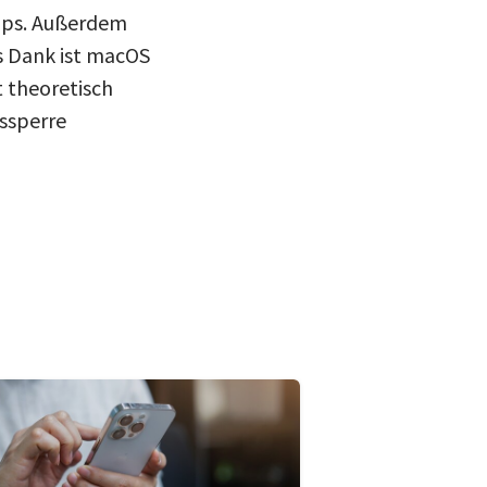
ips. Außerdem
s Dank ist macOS
t theoretisch
ssperre