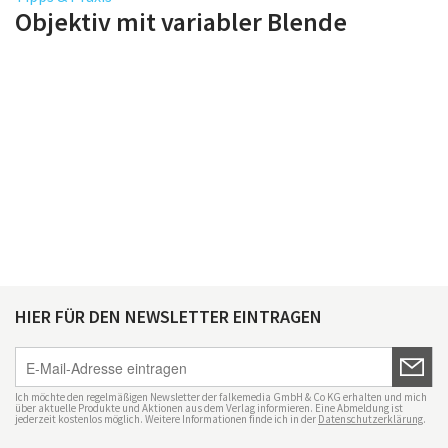
Objektiv mit variabler Blende
HIER FÜR DEN NEWSLETTER EINTRAGEN
Ich möchte den regelmäßigen Newsletter der falkemedia GmbH & Co KG erhalten und mich
über aktuelle Produkte und Aktionen aus dem Verlag informieren. Eine Abmeldung ist
jederzeit kostenlos möglich. Weitere Informationen finde ich in der
Datenschutzerklärung
.