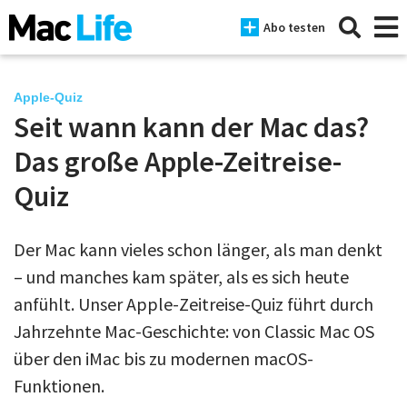
Abo testen
Apple-Quiz
Seit wann kann der Mac das?
News
Das große Apple-Zeitreise-
iPhone
Quiz
Mac
Der Mac kann vieles schon länger, als man denkt
iPad
– und manches kam später, als es sich heute
Tests
anfühlt. Unser Apple-Zeitreise-Quiz führt durch
Jahrzehnte Mac-Geschichte: von Classic Mac OS
Tipps
über den iMac bis zu modernen macOS-
Magazine
Funktionen.