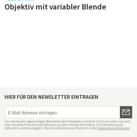
Objektiv mit variabler Blende
HIER FÜR DEN NEWSLETTER EINTRAGEN
Ich möchte den regelmäßigen Newsletter der falkemedia GmbH & Co KG erhalten und mich
über aktuelle Produkte und Aktionen aus dem Verlag informieren. Eine Abmeldung ist
jederzeit kostenlos möglich. Weitere Informationen finde ich in der
Datenschutzerklärung
.