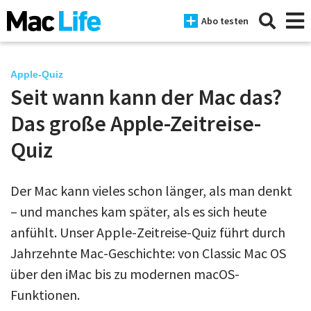
Abo testen
Apple-Quiz
Seit wann kann der Mac das?
News
Das große Apple-Zeitreise-
iPhone
Quiz
Mac
Der Mac kann vieles schon länger, als man denkt
iPad
– und manches kam später, als es sich heute
Tests
anfühlt. Unser Apple-Zeitreise-Quiz führt durch
Jahrzehnte Mac-Geschichte: von Classic Mac OS
Tipps
über den iMac bis zu modernen macOS-
Magazine
Funktionen.