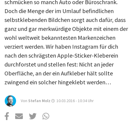
Über uns
schmücken so manch Auto oder Büroschrank.
Doch die Menge der im Umlauf befindlichen
Podcast
selbstklebenden Bildchen sorgt auch dafür, dass
Mac Life+
ganz und gar merkwürdige Objekte mit einem der
wohl weltweit bekanntesten Markenzeichen
verziert werden. Wir haben Instagram für dich
Anmelden
nach den schrägsten Apple-Sticker-Kleberein
durchforstet und stellen fest: Nicht an jeder
Oberfläche, an der ein Aufkleber hält sollte
zwingend ein solcher hingeklebt werden…
Von
Stefan Molz
10.03.2016 - 10:34
Uhr