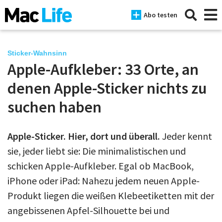
Abo testen
Sticker-Wahnsinn
Apple-Aufkleber: 33 Orte, an
News
denen Apple-Sticker nichts zu
iPhone
suchen haben
Mac
Apple-Sticker. Hier, dort und überall.
Jeder kennt
iPad
sie, jeder liebt sie: Die minimalistischen und
Tests
schicken Apple-Aufkleber. Egal ob MacBook,
iPhone oder iPad: Nahezu jedem neuen Apple-
Tipps
Produkt liegen die weißen Klebeetiketten mit der
Magazine
angebissenen Apfel-Silhouette bei und