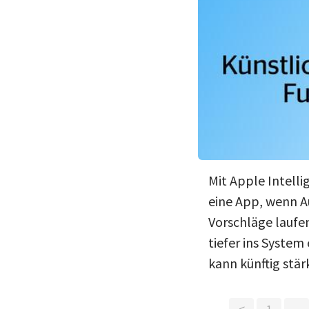
Mit Apple Intelli
eine App, wenn A
Vorschläge laufe
tiefer ins System
kann künftig stä
<
1
…