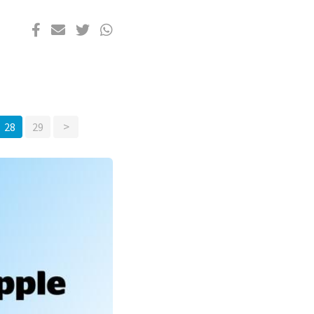
>
28
29