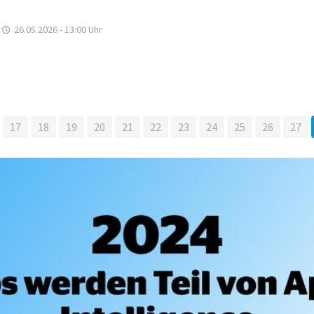
26.05.2026 - 13:00
Uhr
17
18
19
20
21
22
23
24
25
26
27