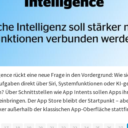
gence rückt eine neue Frage in den Vordergrund: Wie s
ufgaben direkt über Siri, Systemfunktionen oder KI-g
n? Über Schnittstellen wie App Intents sollen Apps i
 einbringen. Der App Store bleibt der Startpunkt – ab
rker außerhalb der klassischen App-Oberfläche stattfi
17
18
19
20
21
22
23
24
25
26
27