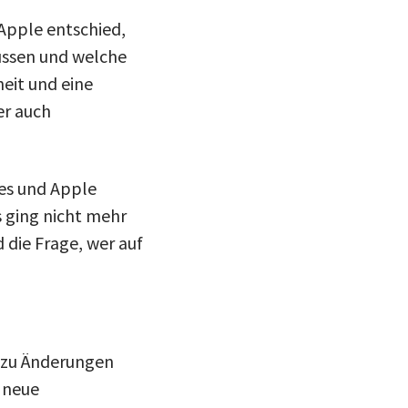
 Apple entschied,
üssen und welche
eit und eine
er auch
mes und Apple
 ging nicht mehr
 die Frage, wer auf
h zu Änderungen
d neue