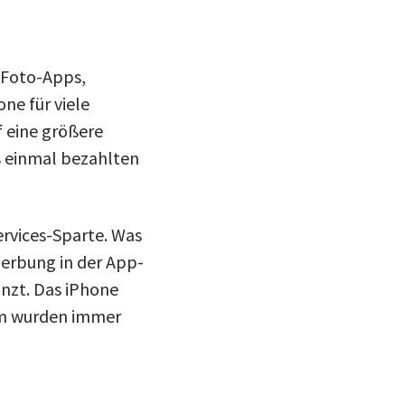
 Foto-Apps,
ne für viele
f eine größere
s einmal bezahlten
ervices-Sparte. Was
erbung in der App-
änzt. Das iPhone
um wurden immer