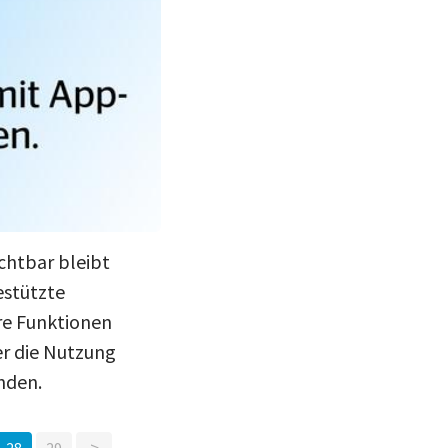
ichtbar bleibt
estützte
hre Funktionen
er die Nutzung
nden.
>
28
29