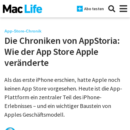
Abo testen
App-Store-Chronik
Die Chroniken von AppStoria:
News
Wie der App Store Apple
iPhone
veränderte
Mac
Als das erste iPhone erschien, hatte Apple noch
iPad
keinen App Store vorgesehen. Heute ist die App-
Tests
Plattform ein zentraler Teil des iPhone-
Erlebnisses – und ein wichtiger Baustein von
Tipps
Apples Geschäftsmodell.
Magazine