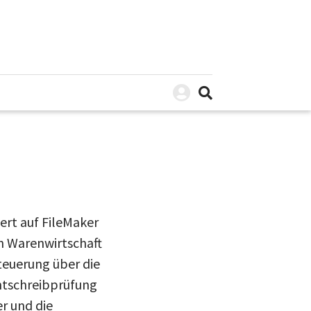
ert auf FileMaker
en Warenwirtschaft
teuerung über die
htschreibprüfung
r und die