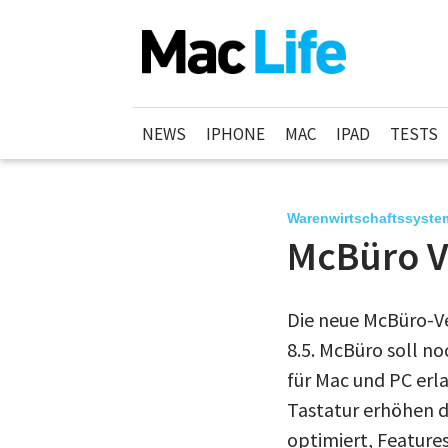
NEWS
IPHONE
MAC
IPAD
TESTS
Warenwirtschaftssystem
McBüro Ve
Die neue McBüro-Ve
8.5. McBüro soll n
für Mac und PC erl
Tastatur erhöhen 
optimiert, Features