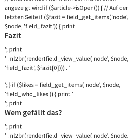
angezeigt wird if ($article->isOpen()) { // Auf der
letzten Seite if ($fazit = field_get_items('node',
$node, 'field_fazit')) { print '
Fazit
'; print '
' . nl2br(render(field_view_value('node', $node,
'field_fazit', $fazit[0]))) . '
'; } if ($likes = field_get_items('node', $node,
'field_who_likes')) { print '
'; print '
Wem gefällt das?
'; print '
' . nl2br(render(field_view_value('node', $node,