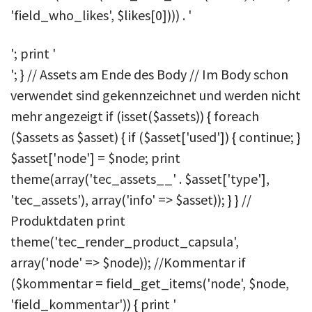
'field_who_likes', $likes[0]))) . '
'; print '
'; } // Assets am Ende des Body // Im Body schon
verwendet sind gekennzeichnet und werden nicht
mehr angezeigt if (isset($assets)) { foreach
($assets as $asset) { if ($asset['used']) { continue; }
$asset['node'] = $node; print
theme(array('tec_assets__' . $asset['type'],
'tec_assets'), array('info' => $asset)); } } //
Produktdaten print
theme('tec_render_product_capsula',
array('node' => $node)); //Kommentar if
($kommentar = field_get_items('node', $node,
'field_kommentar')) { print '