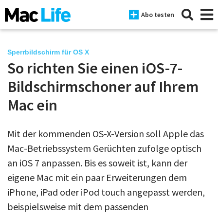
Abo testen
Sperrbildschirm für OS X
So richten Sie einen iOS-7-
News
Bildschirmschoner auf Ihrem
iPhone
Mac ein
Mac
Mit der kommenden OS-X-Version soll Apple das
iPad
Mac-Betriebssystem Gerüchten zufolge optisch
Tests
an iOS 7 anpassen. Bis es soweit ist, kann der
eigene Mac mit ein paar Erweiterungen dem
Tipps
iPhone, iPad oder iPod touch angepasst werden,
Magazine
beispielsweise mit dem passenden