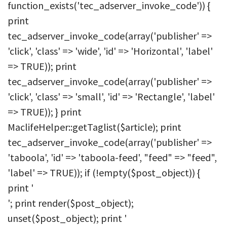
function_exists('tec_adserver_invoke_code')) {
print
tec_adserver_invoke_code(array('publisher' =>
'click', 'class' => 'wide', 'id' => 'Horizontal', 'label'
=> TRUE)); print
tec_adserver_invoke_code(array('publisher' =>
'click', 'class' => 'small', 'id' => 'Rectangle', 'label'
=> TRUE)); } print
MaclifeHelper::getTaglist($article); print
tec_adserver_invoke_code(array('publisher' =>
'taboola', 'id' => 'taboola-feed', "feed" => "feed",
'label' => TRUE)); if (!empty($post_object)) {
print '
'; print render($post_object);
unset($post_object); print '