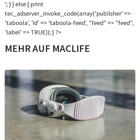
'; } } else { print
tec_adserver_invoke_code(array('publisher' =>
'taboola', 'id' => 'taboola-feed', "feed" => "feed",
'label' => TRUE)); } ?>
MEHR AUF MACLIFE