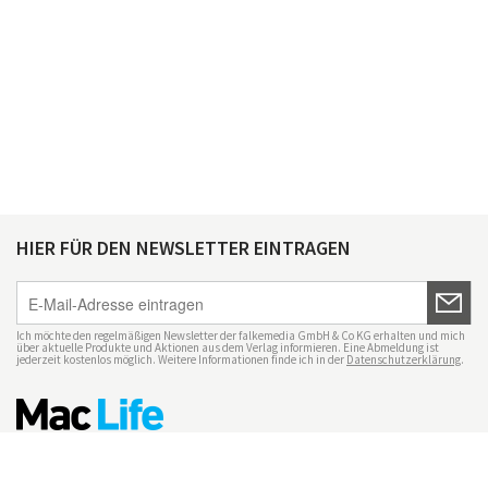
HIER FÜR DEN NEWSLETTER EINTRAGEN
Ich möchte den regelmäßigen Newsletter der falkemedia GmbH & Co KG erhalten und mich
über aktuelle Produkte und Aktionen aus dem Verlag informieren. Eine Abmeldung ist
jederzeit kostenlos möglich. Weitere Informationen finde ich in der
Datenschutzerklärung
.
Impressum
Datenschutz
Nutzungsbedingungen
Mac Life+