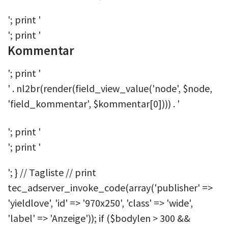
'; print '
'; print '
Kommentar
'; print '
' . nl2br(render(field_view_value('node', $node,
'field_kommentar', $kommentar[0]))) . '
'; print '
'; print '
'; } // Tagliste // print
tec_adserver_invoke_code(array('publisher' =>
'yieldlove', 'id' => '970x250', 'class' => 'wide',
'label' => 'Anzeige')); if ($bodylen > 300 &&