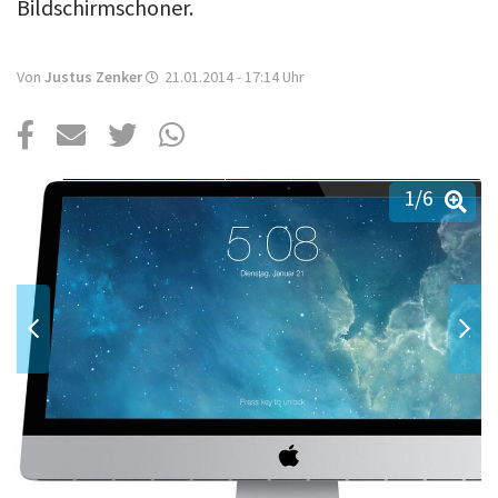
Über uns
Bildschirmschoner.
Podcast
Von
Justus Zenker
21.01.2014 - 17:14
Uhr
Mac Life+
Anmelden
1
/6