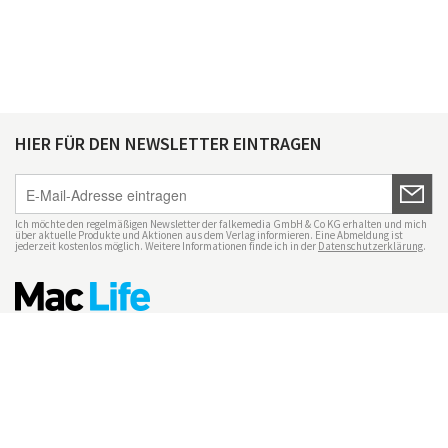
HIER FÜR DEN NEWSLETTER EINTRAGEN
Ich möchte den regelmäßigen Newsletter der falkemedia GmbH & Co KG erhalten und mich
über aktuelle Produkte und Aktionen aus dem Verlag informieren. Eine Abmeldung ist
jederzeit kostenlos möglich. Weitere Informationen finde ich in der
Datenschutzerklärung
.
Impressum
Datenschutz
Nutzungsbedingungen
Mac Life+
Transparenzrichtlinien
Datenschutzeinstellungen
Mediadaten Mac Life
Vertrag widerrufen
© maclife.de 2026