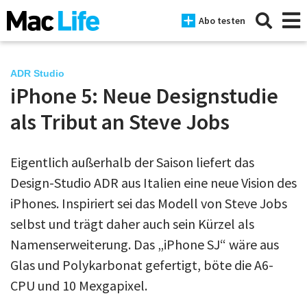
Abo testen
ADR Studio
iPhone 5: Neue Designstudie
News
als Tribut an Steve Jobs
iPhone
Eigentlich außerhalb der Saison liefert das
Mac
Design-Studio ADR aus Italien eine neue Vision des
iPad
iPhones. Inspiriert sei das Modell von Steve Jobs
selbst und trägt daher auch sein Kürzel als
Tests
Namenserweiterung. Das „iPhone SJ“ wäre aus
Tipps
Glas und Polykarbonat gefertigt, böte die A6-
Magazine
CPU und 10 Mexgapixel.