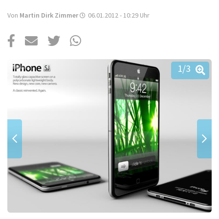
Über uns
Von
Martin Dirk Zimmer
06.01.2012 - 10:29
Uhr
Podcast
Mac Life+
1
/3
Anmelden