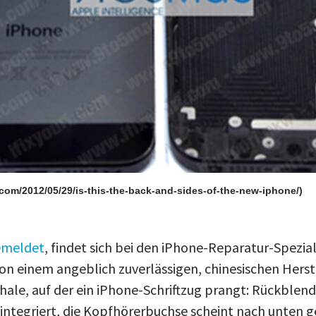
.com/2012/05/29/is-this-the-back-and-sides-of-the-new-iphone/)
emeldet
, findet sich bei den iPhone-Reparatur-Spezia
n einem angeblich zuverlässigen, chinesischen Herst
ale, auf der ein iPhone-Schriftzug prangt: Rückblen
integriert, die Kopfhörerbuchse scheint nach unten g