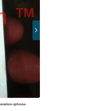
neration-iphone-
(Bild: http://www.macrumors.com/2012/0
surface)