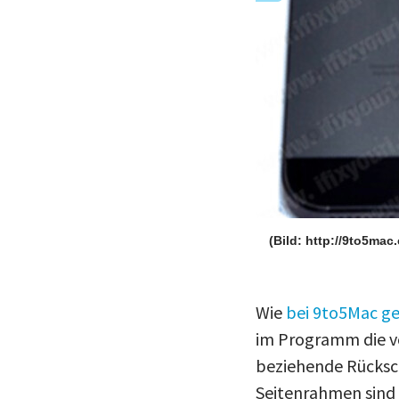
(Bild: http://9to5mac
Wie
bei 9to5Mac g
im Programm die vo
beziehende Rücksch
Seitenrahmen sind 