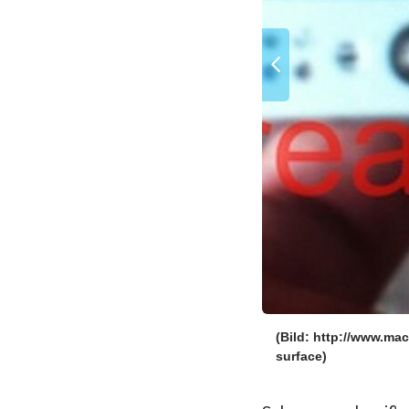
-sides-for-next-generation-iphone-
(Bild: http://www.ma
surface)