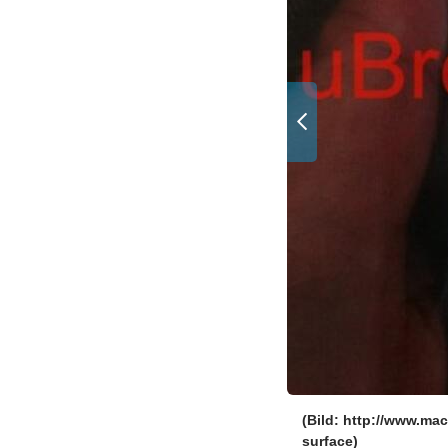
the-new-iphone/)
(Bild: http://www.ma
surface)