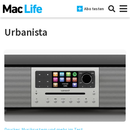
Abo testen
Urbanista
News
iPhone
Mac
iPad
Tests
Tipps
Magazine
Drucker, Musiksystem und mehr im Test