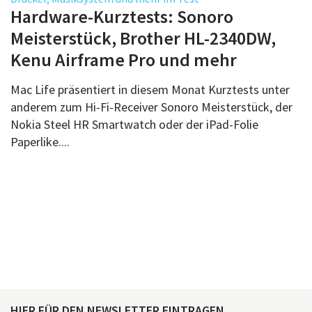
Über uns
Hardware-Kurztests: Sonoro
Podcast
Meisterstück, Brother HL-2340DW,
Kenu Airframe Pro und mehr
Mac Life+
Mac Life präsentiert in diesem Monat Kurztests unter
anderem zum Hi-Fi-Receiver Sonoro Meisterstück, der
Anmelden
Nokia Steel HR Smartwatch oder der iPad-Folie
Paperlike....
HIER FÜR DEN NEWSLETTER EINTRAGEN