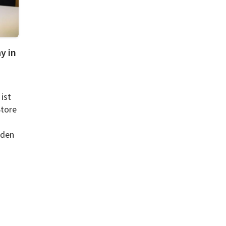
y in
ist
Store
 den