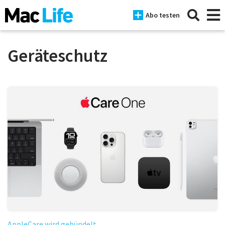
Abo testen
Geräteschutz
News
iPhone
Mac
iPad
Tests
Tipps
Magazine
AppleCare wird gebündelt