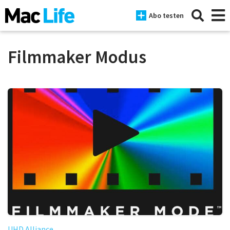
Abo testen
Filmmaker Modus
News
iPhone
Mac
iPad
Tests
Tipps
Magazine
UHD Alliance