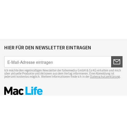
HIER FÜR DEN NEWSLETTER EINTRAGEN
Ich möchte den regelmäßigen Newsletter der falkemedia GmbH & Co KG erhalten und mich
über aktuelle Produkte und Aktionen aus dem Verlag informieren. Eine Abmeldung ist
jederzeit kostenlos möglich. Weitere Informationen finde ich in der
Datenschutzerklärung
.
Impressum
Datenschutz
Nutzungsbedingungen
Mac Life+
Transparenzrichtlinien
Datenschutzeinstellungen
Mediadaten Mac Life
Vertrag widerrufen