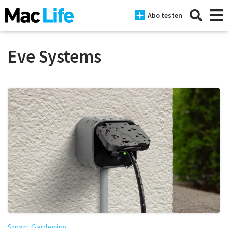
Abo testen
Eve Systems
News
iPhone
Mac
iPad
Tests
Tipps
Magazine
Smart Gardening