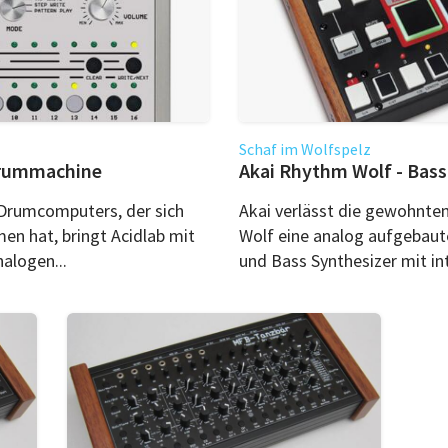
Schaf im Wolfspelz
Drummachine
Akai Rhythm Wolf - Bas
Drumcomputers, der sich
Akai verlässt die gewohnt
n hat, bringt Acidlab mit
Wolf eine analog aufgebau
alogen...
und Bass Synthesizer mit in