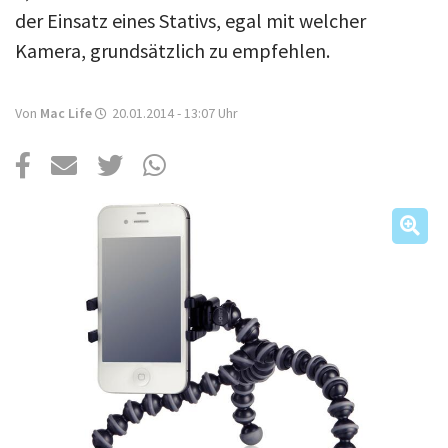
Über uns
der Einsatz eines Stativs, egal mit welcher
Podcast
Kamera, grundsätzlich zu empfehlen.
Mac Life+
Von
Mac Life
20.01.2014 - 13:07
Uhr
Anmelden