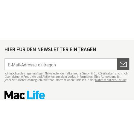
HIER FÜR DEN NEWSLETTER EINTRAGEN
Ich möchte den regelmäßigen Newsletter der falkemedia GmbH & Co KG erhalten und mich
über aktuelle Produkte und Aktionen aus dem Verlag informieren. Eine Abmeldung ist
jederzeit kostenlos möglich. Weitere Informationen finde ich in der
Datenschutzerklärung
.
Impressum
Datenschutz
Nutzungsbedingungen
Mac Life+
Transparenzrichtlinien
Datenschutzeinstellungen
Mediadaten Mac Life
Vertrag widerrufen
© maclife.de 2026