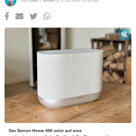
Über uns
Von
Sven T. Möller
12.05.2026 - 11:00
Uhr
Podcast
Mac Life+
Anmelden
Der Denon Home 400 setzt auf eine