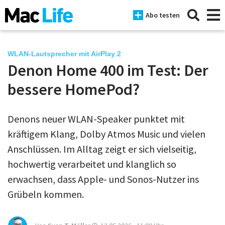
Abo testen
WLAN-Lautsprecher mit AirPlay 2
Denon Home 400 im Test: Der
News
bessere HomePod?
iPhone
Denons neuer WLAN-Speaker punktet mit
Mac
kräftigem Klang, Dolby Atmos Music und vielen
iPad
Anschlüssen. Im Alltag zeigt er sich vielseitig,
hochwertig verarbeitet und klanglich so
Tests
erwachsen, dass Apple- und Sonos-Nutzer ins
Tipps
Grübeln kommen.
Magazine