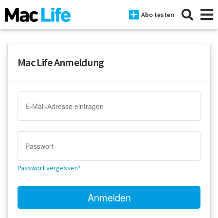
Abo testen
Mac Life Anmeldung
News
iPhone
Mac
iPad
Tests
Passwort vergessen?
Tipps
Magazine