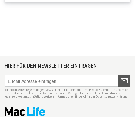
HIER FÜR DEN NEWSLETTER EINTRAGEN
Ich möchte den regelmäßigen Newsletter der falkemedia GmbH & Co KG erhalten und mich
über aktuelle Produkte und Aktionen aus dem Verlag informieren. Eine Abmeldung ist
jederzeit kostenlos möglich. Weitere Informationen finde ich in der
Datenschutzerklärung
.
Impressum
Datenschutz
Nutzungsbedingungen
Mac Life+
Transparenzrichtlinien
Datenschutzeinstellungen