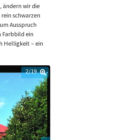
, ändern wir die
m rein schwarzen
 zum Ausspruch
 Farbbild ein
 Helligkeit – ein
2
/19