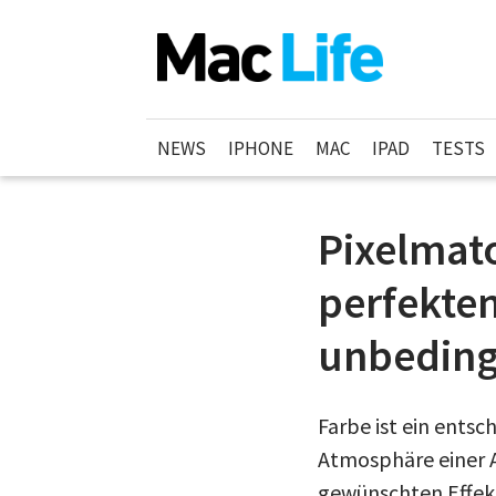
NEWS
IPHONE
MAC
IPAD
TESTS
Pixelmato
perfekten
unbeding
Farbe ist ein ents
Atmosphäre einer A
gewünschten Effekt