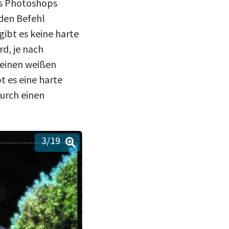
ls Photoshops
den Befehl
ibt es keine harte
rd, je nach
n einen weißen
t es eine harte
durch einen
3
/19