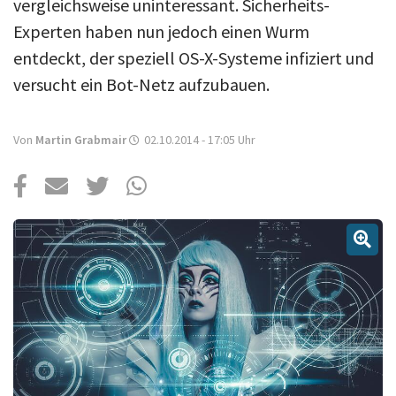
Über uns
vergleichsweise uninteressant. Sicherheits-
Experten haben nun jedoch einen Wurm
Podcast
entdeckt, der speziell OS-X-Systeme infiziert und
Mac Life+
versucht ein Bot-Netz aufzubauen.
Von
Martin Grabmair
02.10.2014 - 17:05
Uhr
Anmelden