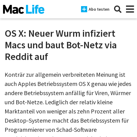
Abo testen
OS X: Neuer Wurm infiziert
Macs und baut Bot-Netz via
News
Reddit auf
iPhone
Konträr zur allgemein verbreiteten Meinung ist
Mac
auch Apples Betriebssystem OS X genau wie jedes
iPad
andere Betriebssystem anfällig für Viren, Würmer
Tests
und Bot-Netze. Lediglich der relativ kleine
Marktanteil von weniger als zehn Prozent aller
Tipps
Desktop-Systeme macht das Betriebssystem für
Magazine
Programmierer von Schad-Software