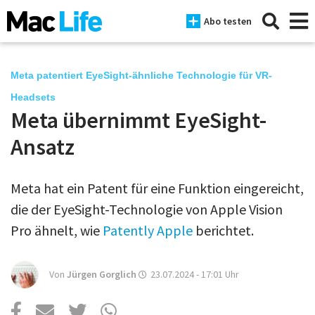
Abo testen
Meta patentiert EyeSight-ähnliche Technologie für VR-
Headsets
Meta übernimmt EyeSight-
News
Ansatz
iPhone
Mac
Meta hat ein Patent für eine Funktion eingereicht,
iPad
die der EyeSight-Technologie von Apple Vision
Pro ähnelt, wie
Patently Apple
berichtet.
Tests
Tipps
Von
Jürgen Gorglich
23.07.2024 - 17:01
Uhr
Magazine