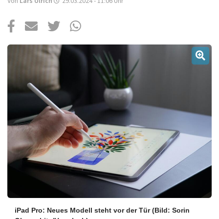
Über uns
Von
Lars Ulrich
29.03.2024 - 11:06
Uhr
Podcast
Mac Life+
Anmelden
iPad Pro: Neues Modell steht vor der Tür
(Bild: Sorin