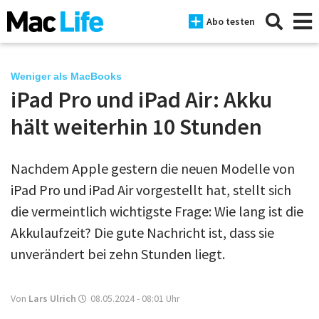
Abo testen
Weniger als MacBooks
iPad Pro und iPad Air: Akku
News
hält weiterhin 10 Stunden
iPhone
Nachdem Apple gestern die neuen Modelle von
Mac
iPad Pro und iPad Air vorgestellt hat, stellt sich
iPad
die vermeintlich wichtigste Frage: Wie lang ist die
Akkulaufzeit? Die gute Nachricht ist, dass sie
Tests
unverändert bei zehn Stunden liegt.
Tipps
Magazine
Von
Lars Ulrich
08.05.2024 - 08:01
Uhr