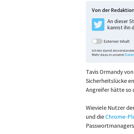
Von der Redaktio
An dieser St
kannst ihn 
Externer Inhalt
Ich bin damit einverstande
Mehr dazu in unserer
Daten
Tavis Ormandy vo
Sicherheitslücke e
Angreifer hätte so
Wieviele Nutzer der
und die
Chrome-Plu
Passwortmanagers g