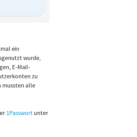
smal ein
usgenutzt wurde,
gen, E-Mail-
utzerkonten zu
h mussten alle
ger
1Passwort
unter