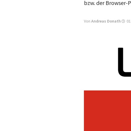
bzw. der Browser-Pl
Von
Andreas Donath
01