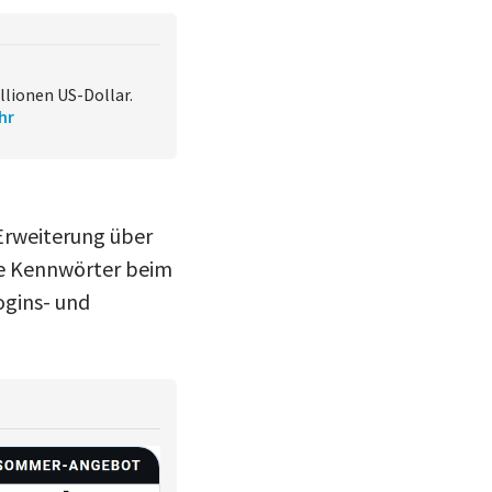
lionen US-Dollar.
hr
-Erweiterung über
eue Kennwörter beim
ogins- und