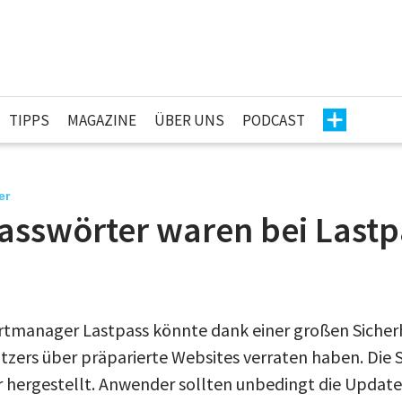
TIPPS
MAGAZINE
ÜBER UNS
PODCAST
er
asswörter waren bei Lastp
tmanager Lastpass könnte dank einer großen Sicherh
zers über präparierte Websites verraten haben. Die 
r hergestellt. Anwender sollten unbedingt die Upda