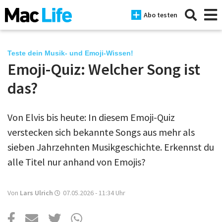
Abo testen
Teste dein Musik- und Emoji-Wissen!
Emoji-Quiz: Welcher Song ist
News
das?
iPhone
Von Elvis bis heute: In diesem Emoji-Quiz
Mac
verstecken sich bekannte Songs aus mehr als
iPad
sieben Jahrzehnten Musikgeschichte. Erkennst du
alle Titel nur anhand von Emojis?
Tests
Tipps
Von
Lars Ulrich
07.05.2026 - 11:34
Uhr
Magazine