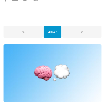
Über uns
Podcast
Mac Life+
<
>
40/47
Anmelden