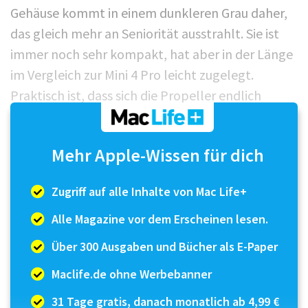
Gehäuse kommt in einem dunkleren Grau daher,
das gleich mehr an Seniorität ausstrahlt. Sie ist
immer noch sehr kompakt, hat aber in der Länge
im Vergleich zur Mini 4 Pro leicht zugelegt.
Praktisch ist, dass sich die Propeller endlich
werkzeuglos wechseln lassen. Das kommt nicht
oft vor, aber wenn nötig, war der benötigte
Mehr Apple-Wissen für dich
Schraubendreher mal wieder nicht auffindbar.
Von anderen aktuellen DJI-Modellen hat die Mini
Zugriff auf alle Inhalte von Mac Life+
5 Pro zudem gel...
Alle Magazine vor dem Erscheinen lesen.
Über 300 Ausgaben und Bücher als E-Paper
Maclife.de ohne Werbebanner
31 Tage gratis, danach monatlich ab 4,99 €