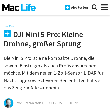
Abo testen
Im Test
DJI Mini 5 Pro: Kleine
News
Drohne, großer Sprung
iPhone
Die Mini 5 Pro ist eine kompakte Drohne, die
Mac
sowohl Einsteiger als auch Profis ansprechen
iPad
möchte. Mit dem neuen 1-Zoll-Sensor, LIDAR für
Nachtflüge sowie cleveren Bedienhilfen hat sie
Tests
das Zeug zur Alleskönnerin.
Tipps
Magazine
Von
Stefan Molz
07.11.2025 - 11:00
Uhr