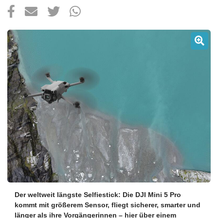
Über uns
Podcast
Mac Life+
Anmelden
Der weltweit längste Selfiestick: Die DJI Mini 5 Pro
kommt mit größerem Sensor, fliegt sicherer, smarter und
länger als ihre Vorgängerinnen – hier über einem