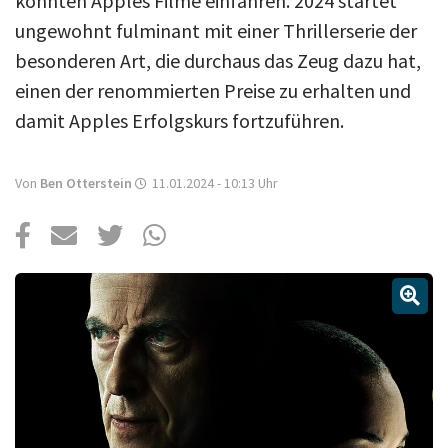
konnten Apples Filme einfahren. 2024 startet
Über uns
ungewohnt fulminant mit einer Thrillerserie der
Podcast
besonderen Art, die durchaus das Zeug dazu hat,
Mac Life+
einen der renommierten Preise zu erhalten und
damit Apples Erfolgskurs fortzuführen.
Anmelden
Von
Ben Otterstein
11.01.2024 - 10:13
Uhr