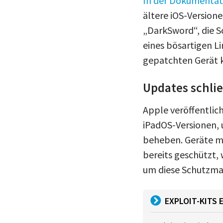
In der Dokumentat
ältere iOS-Version
„DarkSword“, die S
eines bösartigen L
gepatchten Gerät 
Updates schli
Apple veröffentlich
iPadOS-Versionen,
beheben. Geräte mit
bereits geschützt, 
um diese Schutzma
EXPLOIT-KITS 