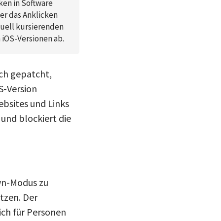
en in Software
er das Anklicken
tuell kursierenden
 iOS-Versionen ab.
ch gepatcht,
S-Version
ebsites und Links
 und blockiert die
own-Modus zu
tzen. Der
ich für Personen