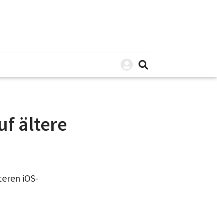
uf ältere
teren iOS-