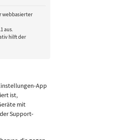
r webbasierter
1 aus.
tiv hilft der
 Einstellungen-App
rt ist,
Geräte mit
 der Support-