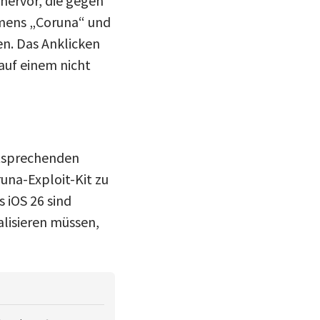
hervor, die gegen
amens „Coruna“ und
en. Das Anklicken
auf einem nicht
entsprechenden
na-Exploit-Kit zu
 iOS 26 sind
alisieren müssen,