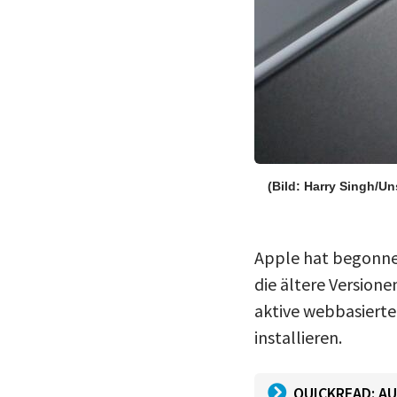
(Bild: Harry Singh/U
Apple hat begonnen
die ältere Version
aktive webbasierte 
installieren.
QUICKREAD: AU