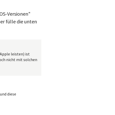
 iOS-Versionen"
r fülle die unten
pple leisten) ist
och nicht mit solchen
 und diese