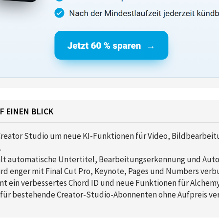
F EINEN BLICK
Creator Studio um neue KI-Funktionen für Video, Bildbearbei
.
hält automatische Untertitel, Bearbeitungserkennung und Auto
ird enger mit Final Cut Pro, Keynote, Pages und Numbers verb
t ein verbessertes Chord ID und neue Funktionen für Alchemy
 für bestehende Creator-Studio-Abonnenten ohne Aufpreis ver