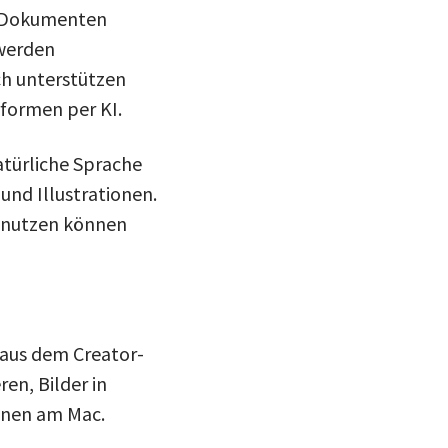
n Dokumenten
 werden
ch unterstützen
formen per KI.
atürliche Sprache
und Illustrationen.
e nutzen können
 aus dem Creator-
en, Bilder in
hnen am Mac.