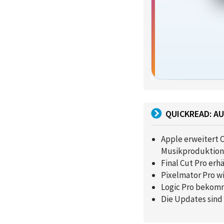
QUICKREAD: AU
Apple erweitert 
Musikproduktion
Final Cut Pro er
Pixelmator Pro w
Logic Pro bekomm
Die Updates sind