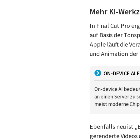
Mehr KI-Werkze
In Final Cut Pro er
auf Basis der Tonsp
Apple läuft die Ve
und Animation der 
ON-DEVICE AI 
On-device AI bedeut
an einen Server zu s
meist moderne Chips
Ebenfalls neu ist „
gerenderte Videos un