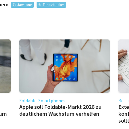
men:
Jawbone
Fitnesstracker
Foldable-Smartphones
Besse
Apple soll Foldable-Markt 2026 zu
Exte
 um
deutlichem Wachstum verhelfen
konf
soll