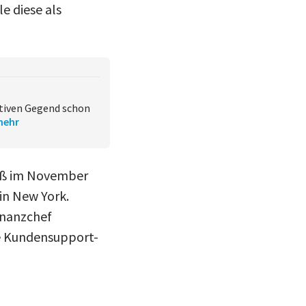
e diese als
ktiven Gegend schon
mehr
ieß im November
in New York.
inanzchef
e Kundensupport-