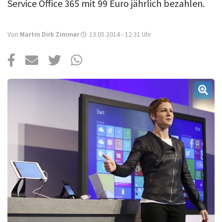
Über uns
Service Office 365 mit 99 Euro jährlich bezahlen.
Podcast
Von
Martin Dirk Zimmer
13.05.2014 - 12:31
Uhr
Mac Life+
Anmelden