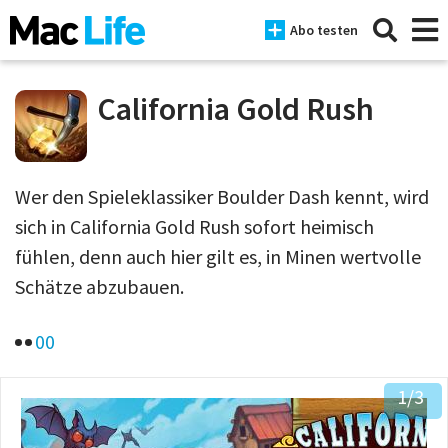
Abo testen
California Gold Rush
News
Wer den Spieleklassiker Boulder Dash kennt, wird
iPhone
sich in California Gold Rush sofort heimisch
Mac
fühlen, denn auch hier gilt es, in Minen wertvolle
Schätze abzubauen.
iPad
Tests
0
0
Tipps
1
/3
Magazine