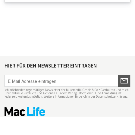
HIER FÜR DEN NEWSLETTER EINTRAGEN
Ich möchte den regelmäßigen Newsletter der falkemedia GmbH & Co KG erhalten und mich
über aktuelle Produkte und Aktionen aus dem Verlag informieren. Eine Abmeldung ist
jederzeit kostenlos möglich. Weitere Informationen finde ich in der
Datenschutzerklärung
.
Impressum
Datenschutz
Nutzungsbedingungen
Mac Life+
Transparenzrichtlinien
Datenschutzeinstellungen