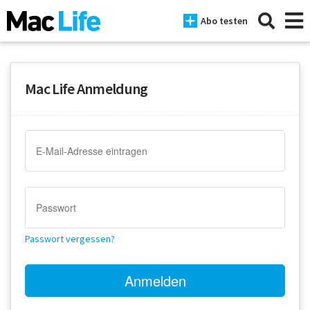
Abo testen
Mac Life Anmeldung
News
iPhone
Mac
iPad
Tests
Passwort vergessen?
Tipps
Magazine