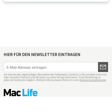
HIER FÜR DEN NEWSLETTER EINTRAGEN
Ich möchte den regelmäßigen Newsletter der falkemedia GmbH & Co KG erhalten und mich
über aktuelle Produkte und Aktionen aus dem Verlag informieren. Eine Abmeldung ist
jederzeit kostenlos möglich. Weitere Informationen finde ich in der
Datenschutzerklärung
.
Impressum
Datenschutz
Nutzungsbedingungen
Mac Life+
Transparenzrichtlinien
Datenschutzeinstellungen