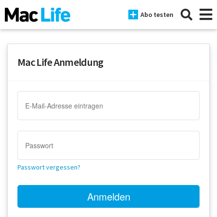
Abo testen
Mac Life Anmeldung
News
iPhone
Mac
iPad
Tests
Passwort vergessen?
Tipps
Magazine