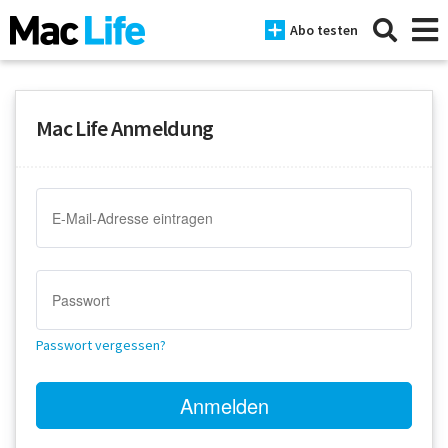
Abo testen
Mac Life Anmeldung
News
iPhone
Mac
iPad
Tests
Passwort vergessen?
Tipps
Magazine