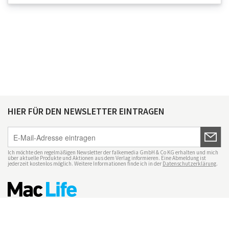
HIER FÜR DEN NEWSLETTER EINTRAGEN
Ich möchte den regelmäßigen Newsletter der falkemedia GmbH & Co KG erhalten und mich
über aktuelle Produkte und Aktionen aus dem Verlag informieren. Eine Abmeldung ist
jederzeit kostenlos möglich. Weitere Informationen finde ich in der
Datenschutzerklärung
.
Impressum
Datenschutz
Nutzungsbedingungen
Mac Life+
Transparenzrichtlinien
Datenschutzeinstellungen