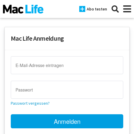
Abo testen
Mac Life Anmeldung
News
iPhone
Mac
iPad
Tests
Passwort vergessen?
Tipps
Magazine