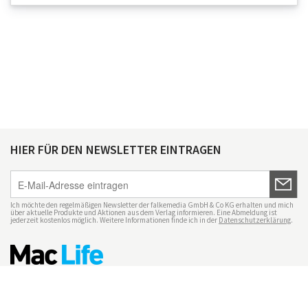
HIER FÜR DEN NEWSLETTER EINTRAGEN
Ich möchte den regelmäßigen Newsletter der falkemedia GmbH & Co KG erhalten und mich
über aktuelle Produkte und Aktionen aus dem Verlag informieren. Eine Abmeldung ist
jederzeit kostenlos möglich. Weitere Informationen finde ich in der
Datenschutzerklärung
.
Impressum
Datenschutz
Nutzungsbedingungen
Mac Life+
Transparenzrichtlinien
Datenschutzeinstellungen