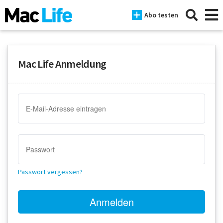
Abo testen
Mac Life Anmeldung
News
iPhone
Mac
iPad
Tests
Passwort vergessen?
Tipps
Magazine