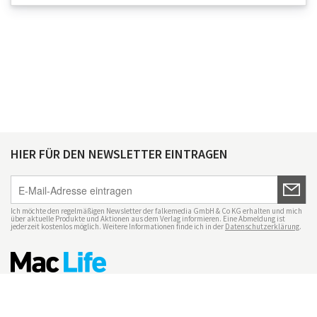
HIER FÜR DEN NEWSLETTER EINTRAGEN
Ich möchte den regelmäßigen Newsletter der falkemedia GmbH & Co KG erhalten und mich
über aktuelle Produkte und Aktionen aus dem Verlag informieren. Eine Abmeldung ist
jederzeit kostenlos möglich. Weitere Informationen finde ich in der
Datenschutzerklärung
.
Impressum
Datenschutz
Nutzungsbedingungen
Mac Life+
Transparenzrichtlinien
Datenschutzeinstellungen