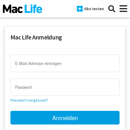
Abo testen
Mac Life Anmeldung
News
iPhone
Mac
iPad
Tests
Passwort vergessen?
Tipps
Magazine