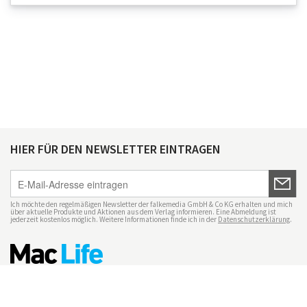
HIER FÜR DEN NEWSLETTER EINTRAGEN
Ich möchte den regelmäßigen Newsletter der falkemedia GmbH & Co KG erhalten und mich
über aktuelle Produkte und Aktionen aus dem Verlag informieren. Eine Abmeldung ist
jederzeit kostenlos möglich. Weitere Informationen finde ich in der
Datenschutzerklärung
.
Impressum
Datenschutz
Nutzungsbedingungen
Mac Life+
Transparenzrichtlinien
Datenschutzeinstellungen