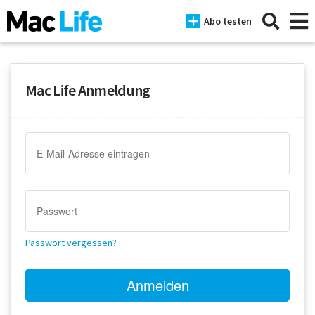
Abo testen
Mac Life Anmeldung
News
iPhone
Mac
iPad
Tests
Passwort vergessen?
Tipps
Magazine