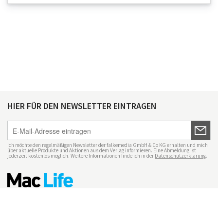
HIER FÜR DEN NEWSLETTER EINTRAGEN
Ich möchte den regelmäßigen Newsletter der falkemedia GmbH & Co KG erhalten und mich
über aktuelle Produkte und Aktionen aus dem Verlag informieren. Eine Abmeldung ist
jederzeit kostenlos möglich. Weitere Informationen finde ich in der
Datenschutzerklärung
.
Impressum
Datenschutz
Nutzungsbedingungen
Mac Life+
Transparenzrichtlinien
Datenschutzeinstellungen