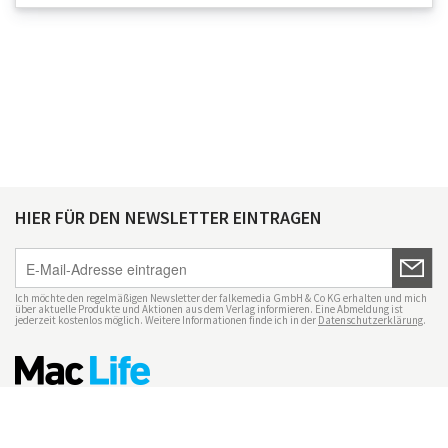
HIER FÜR DEN NEWSLETTER EINTRAGEN
Ich möchte den regelmäßigen Newsletter der falkemedia GmbH & Co KG erhalten und mich
über aktuelle Produkte und Aktionen aus dem Verlag informieren. Eine Abmeldung ist
jederzeit kostenlos möglich. Weitere Informationen finde ich in der
Datenschutzerklärung
.
Impressum
Datenschutz
Nutzungsbedingungen
Mac Life+
Transparenzrichtlinien
Datenschutzeinstellungen