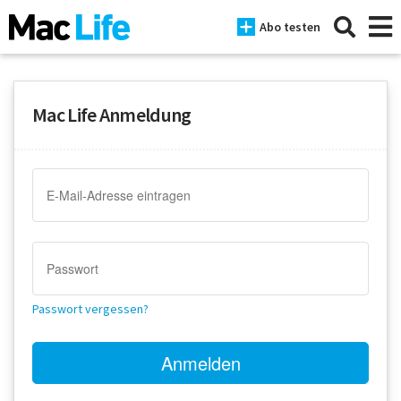
Abo testen
Mac Life Anmeldung
News
iPhone
Mac
iPad
Tests
Passwort vergessen?
Tipps
Magazine